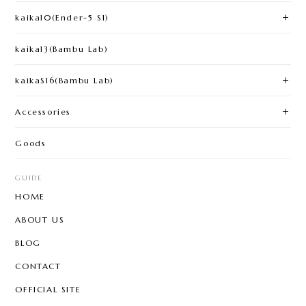
kaika10(Ender-5 S1)
kaika13(Bambu Lab)
kaikaS16(Bambu Lab)
Accessories
Goods
GUIDE
HOME
ABOUT US
BLOG
CONTACT
OFFICIAL SITE