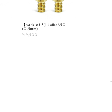
【pack of 5】kaika650
(0.5mm)
¥19,500