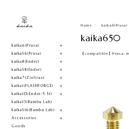
Home
kaika6(Prusa)​
kaika650
kaika6(Prusa)​
kaikaS6(Prusa)
【compatible】Prusa,
kaika8(Ender)​
kaikaS8(Ender)
kaika7(Zortrax)
kaika1(FLASHFORGE)​
kaika10(Ender-5 S1)
kaika13(Bambu Lab)
kaikaS16(Bambu Lab)
Accessories
Goods