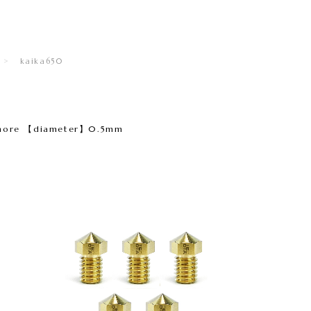
kaika650
 more 【diameter】0.5mm