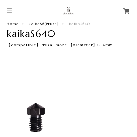
Home
kaikaS6(Prusa)
kaikaS640
kaikaS640
【compatible】Prusa, more 【diameter】0.4mm