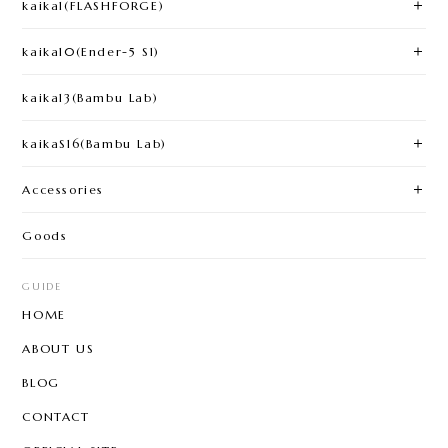
kaika1(FLASHFORGE)​
kaika10(Ender-5 S1)
kaika13(Bambu Lab)
kaikaS16(Bambu Lab)
Accessories
Goods
GUIDE
HOME
ABOUT US
BLOG
CONTACT