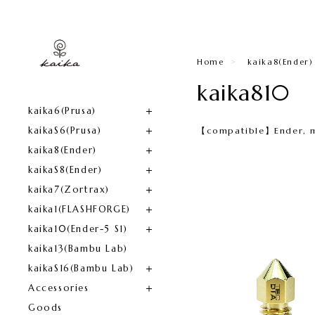
Home
kaika8(Ender)​
kaika810
kaika6(Prusa)​
kaikaS6(Prusa)
【compatible】Ender, 
kaika8(Ender)​
kaikaS8(Ender)
kaika7(Zortrax)
kaika1(FLASHFORGE)​
kaika10(Ender-5 S1)
kaika13(Bambu Lab)
kaikaS16(Bambu Lab)
Accessories
Goods