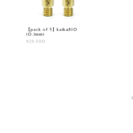
【pack of 5】kaika810
(0.1mm)
¥29,500