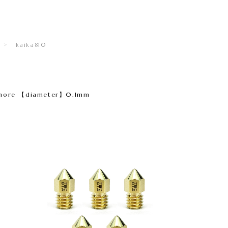
kaika810
more 【diameter】0.1mm