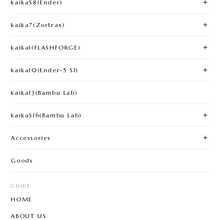
kaikaS8(Ender)
kaika7(Zortrax)
kaika1(FLASHFORGE)​
kaika10(Ender-5 S1)
kaika13(Bambu Lab)
kaikaS16(Bambu Lab)
Accessories
Goods
GUIDE
HOME
ABOUT US