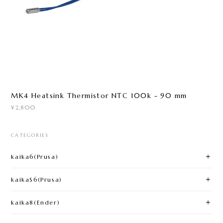
MK4 Heatsink Thermistor NTC 100k - 90 mm
¥2,800
CATEGORIES
kaika6(Prusa)​
kaikaS6(Prusa)
kaika8(Ender)​