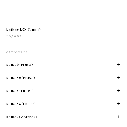
kaika6k0 (2mm)
¥6,000
CATEGORIES
kaika6(Prusa)​
kaikaS6(Prusa)
kaika8(Ender)​
kaikaS8(Ender)
kaika7(Zortrax)