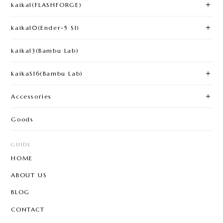
kaika1(FLASHFORGE)​
kaika10(Ender-5 S1)
kaika13(Bambu Lab)
kaikaS16(Bambu Lab)
Accessories
Goods
GUIDE
HOME
ABOUT US
BLOG
CONTACT