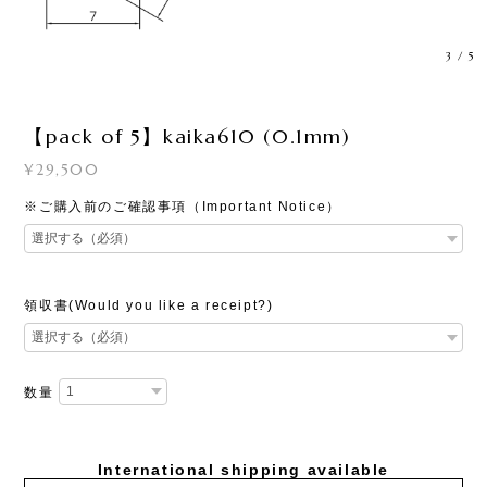
3
/
5
【pack of 5】kaika610 (0.1mm)
¥29,500
※ご購入前のご確認事項（Important Notice）
領収書(Would you like a receipt?)
数量
International shipping available