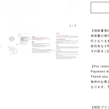
2
/
5
【領収書発
領収書の発
行となりま
会社名など
その旨をご
【For inte
Payment me
Thank you 
海外のお客さ
なります。
【対応プリンター