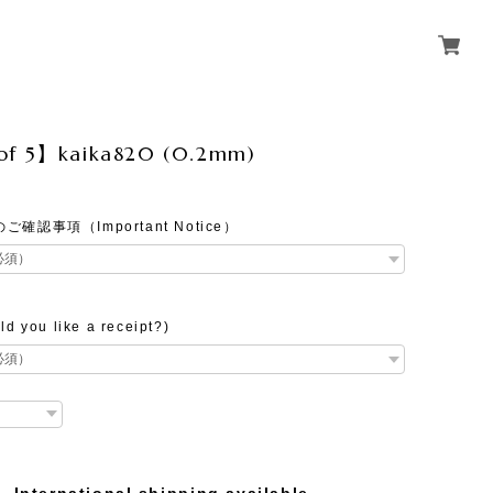
of 5】kaika820 (0.2mm)
確認事項（Important Notice）
 you like a receipt?)