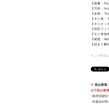
【型番 - Pa
【穴径 - Ins
【全長 - To
【ネジ長 - S
【ネジピッチ -
【対応フィラメ
【ネジ有効長 -
【材質 - Ma
【詰まり解消用
※この商品は