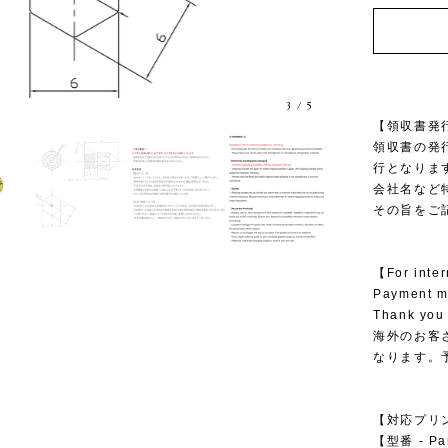
3
/
5
【領収書発
領収書の発
行となりま
会社名など
その旨をご
【For inte
Payment me
Thank you 
海外のお客さ
なります。
【対応プリンター
【型番 - Pa