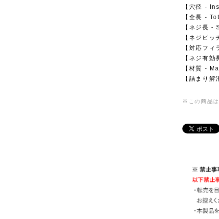
【穴径 - Ins
【全長 - To
【ネジ長 - S
【ネジピッチ -
【対応フィラメ
【ネジ有効長 -
【材質 - Ma
【詰まり解消用
※この商品は