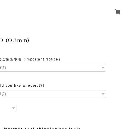
30 (0.3mm)
確認事項（Important Notice）
 you like a receipt?)