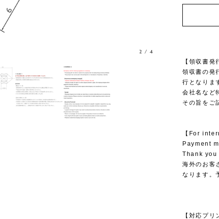
2
/
4
【領収書発
領収書の発
行となりま
会社名など
その旨をご
【For inte
Payment me
Thank you 
海外のお客さ
なります。
【対応プリンター