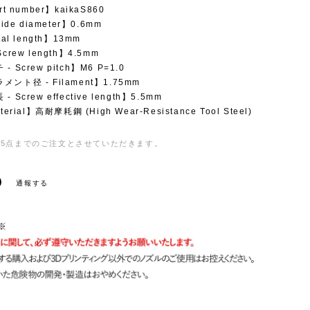
rt number】kaikaS860
ide diameter】0.6mm
tal length】13mm
crew length】4.5mm
 Screw pitch】M6 P=1.0
ント径 - Filament】1.75mm
 Screw effective length】5.5mm
erial】高耐摩耗鋼 (High Wear-Resistance Tool Steel)
5点までのご注文とさせていただきます。
通報する