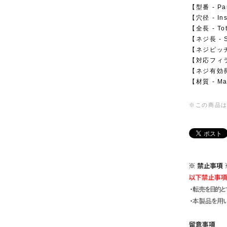
【型番 - Pa
【穴径 - Ins
【全長 - To
【ネジ長 - S
【ネジピッチ -
【対応フィラメ
【ネジ有効長 -
【材質 - Mat
※この商品は