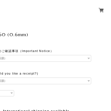
860 (0.6mm)
確認事項（Important Notice）
 you like a receipt?)