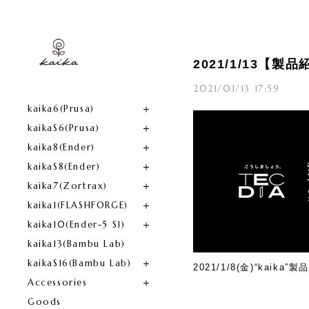
2021/1/13【
2021/01/13 17:59
kaika6(Prusa)​
kaikaS6(Prusa)
kaika8(Ender)​
kaikaS8(Ender)
kaika7(Zortrax)
kaika1(FLASHFORGE)​
kaika10(Ender-5 S1)
kaika13(Bambu Lab)
kaikaS16(Bambu Lab)
2021/1/8(
金
)“kaika”
製
Accessories
Goods