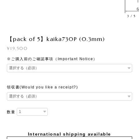
3
/
5
【pack of 5】kaika730P (0.3mm)
¥19,500
※ご購入前のご確認事項（Important Notice）
領収書(Would you like a receipt?)
数量
International shipping available