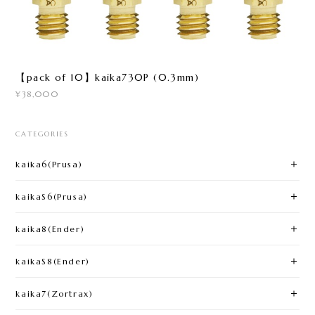
【pack of 10】kaika730P (0.3mm)
¥38,000
CATEGORIES
kaika6(Prusa)​
kaikaS6(Prusa)
kaika8(Ender)​
kaikaS8(Ender)
kaika7(Zortrax)