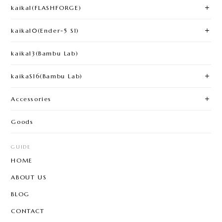
kaika1(FLASHFORGE)​
kaika10(Ender-5 S1)
kaika13(Bambu Lab)
kaikaS16(Bambu Lab)
Accessories
Goods
GUIDE
HOME
ABOUT US
BLOG
CONTACT