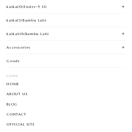
kaika10(Ender-5 S1)
kaika13(Bambu Lab)
kaikaS16(Bambu Lab)
Accessories
Goods
GUIDE
HOME
ABOUT US
BLOG
CONTACT
OFFICIAL SITE