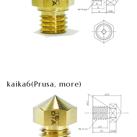
kaika6(Prusa, more)​